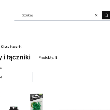
Wyczyś
Sz
Klipsy i łączniki
y i łączniki
Produkty:
8
 produktów
e:
ne