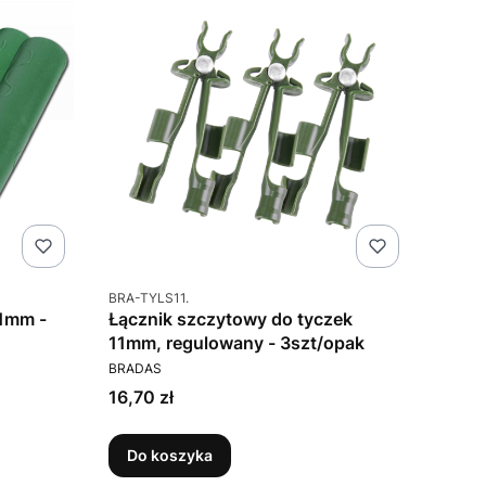
Kod produktu
BRA-TYLS11.
11mm -
Łącznik szczytowy do tyczek
11mm, regulowany - 3szt/opak
PRODUCENT
BRADAS
Cena
16,70 zł
Do koszyka