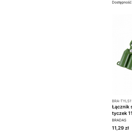
Dostępność
Kod produkt
BRA-TYLS1
Łącznik 
tyczek 1
PRODUCEN
BRADAS
Cena
11,29 zł