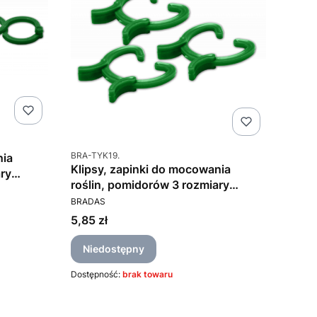
Kod produktu
BRA-TYK19.
nia
Klipsy, zapinki do mocowania
ry
roślin, pomidorów 3 rozmiary
PRODUCENT
45szt/opak
BRADAS
Cena
5,85 zł
Niedostępny
Dostępność:
brak towaru