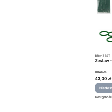
Kod produkt
BRA-ZEST1
Zestaw - 
PRODUCEN
BRADAS
Cena
43,00 zł
Niedos
Dostępność