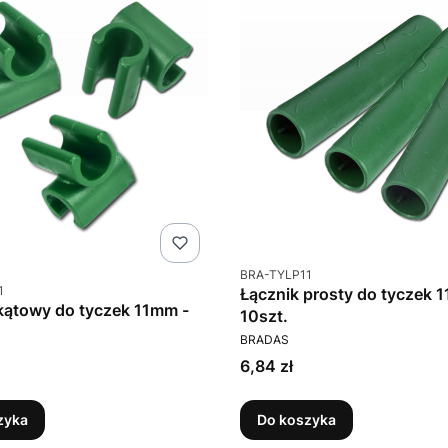
Kod produktu
BRA-TYLP11
u
1
Łącznik prosty do tyczek 
kątowy do tyczek 11mm -
10szt.
PRODUCENT
BRADAS
T
Cena
6,84 zł
zyka
Do koszyka