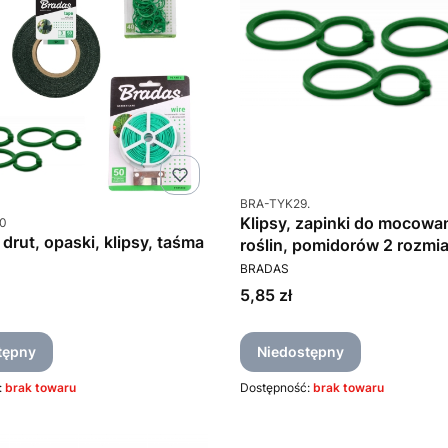
Kod produktu
BRA-TYK29.
u
Klipsy, zapinki do mocowa
0
drut, opaski, klipsy, taśma
roślin, pomidorów 2 rozmia
PRODUCENT
40szt/opak
BRADAS
T
Cena
5,85 zł
tępny
Niedostępny
:
brak towaru
Dostępność:
brak towaru