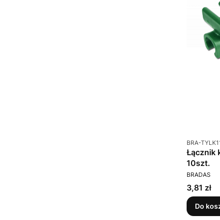
Kod produkt
BRA-TYLK1
Łącznik 
10szt.
PRODUCEN
BRADAS
Cena
3,81 zł
Do kos