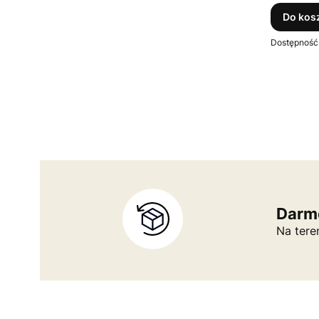
Do kos
Dostępność
Darm
Na tere