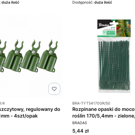
:
duża ilość
Dostępność:
duża ilość
u
Kod produktu
1/4
BRA-TYT54170GR/50
szczytowy, regulowany do
Rozpinane opaski do moc
1mm - 4szt/opak
roślin 170/5,4mm - zielone
T
PRODUCENT
50szt/opak
BRADAS
Cena
5,44 zł