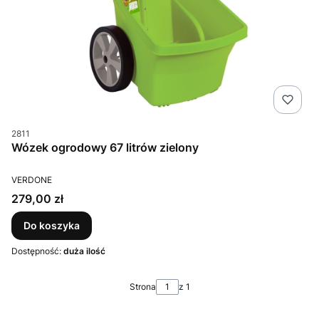
Kod produktu
2811
Wózek ogrodowy 67 litrów zielony
PRODUCENT
VERDONE
Cena
279,00 zł
Do koszyka
Dostępność:
duża ilość
Strona
z 1