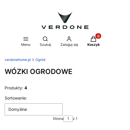
Produkty w koszyk
Otwórz wyszukiwarkę
Menu
Szukaj
Zaloguj się
Koszyk
verdonehome.pl
Ogród
WÓZKI OGRODOWE
Produkty:
4
Lista produktów
Sortowanie:
Domyślne
Strona
z 1