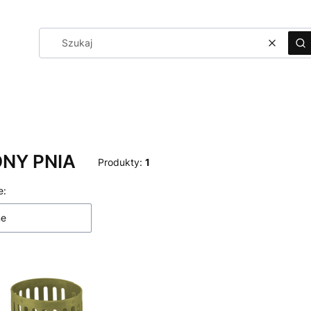
Wyczyś
Sz
NY PNIA
Produkty:
1
 produktów
e:
ne