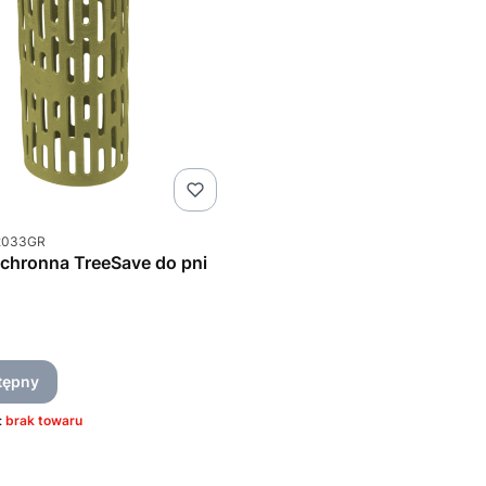
u
2033GR
chronna TreeSave do pni
T
tępny
:
brak towaru