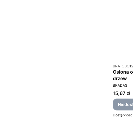
Kod produkt
BRA-OBO1
Osłona o
drzew
PRODUCEN
BRADAS
Cena
15,67 zł
Niedos
Dostępność