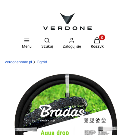
Produkty w koszyk
Otwórz wyszukiwarkę
Menu
Szukaj
Zaloguj się
Koszyk
verdonehome.pl
Ogród